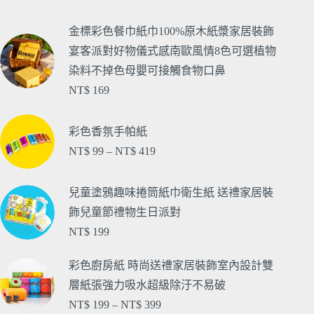
金標彩色餐巾紙巾100%原木紙漿家居裝飾
宴客派對好物儀式感南歐風情8色可選植物
染料不掉色母嬰可接觸食物口鼻
NT$
169
彩色香氛手帕紙
NT$
99
–
NT$
419
兒童塗鴉趣味捲筒紙巾衛生紙 送禮家居裝
飾兒童節禮物生日派對
NT$
199
彩色廚房紙 時尚送禮家居裝飾室內設計雙
層紙張強力吸水超級除汙不易破
NT$
199
–
NT$
399