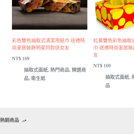
彩色雙色抽取式清潔用紙巾 送禮時
紅黃雙色彩色抽取
尚家居裝飾明星同款送女友
巾 送禮時尚家居
友
NT$
169
NT$
169
抽取式面紙
,
熱門商品
,
精選商
抽取式面紙
,
品
,
衛生紙
品
熱銷商品