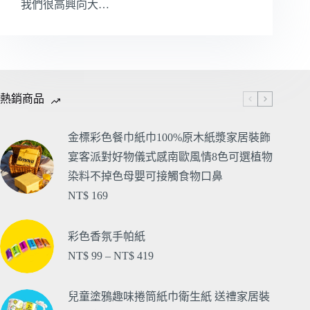
我們很高興向大…
熱銷商品
金標彩色餐巾紙巾100%原木紙漿家居裝飾
宴客派對好物儀式感南歐風情8色可選植物
染料不掉色母嬰可接觸食物口鼻
NT$
169
彩色香氛手帕紙
NT$
99
–
NT$
419
兒童塗鴉趣味捲筒紙巾衛生紙 送禮家居裝