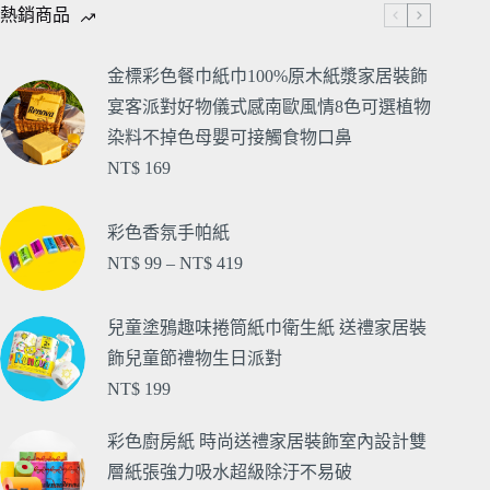
熱銷商品
金標彩色餐巾紙巾100%原木紙漿家居裝飾
宴客派對好物儀式感南歐風情8色可選植物
染料不掉色母嬰可接觸食物口鼻
NT$
169
彩色香氛手帕紙
NT$
99
–
NT$
419
兒童塗鴉趣味捲筒紙巾衛生紙 送禮家居裝
飾兒童節禮物生日派對
NT$
199
彩色廚房紙 時尚送禮家居裝飾室內設計雙
層紙張強力吸水超級除汙不易破