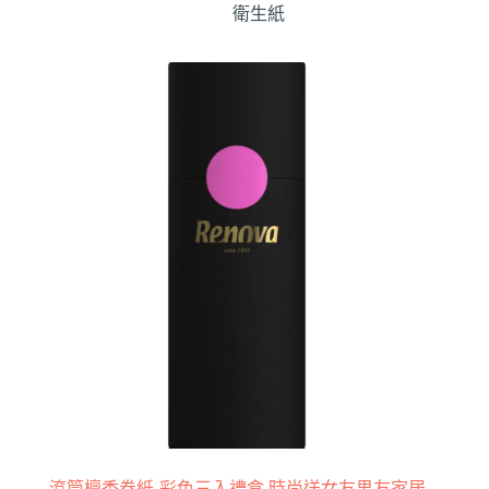
衛生紙
滾筒檀香卷紙-彩色三入禮盒 時尚送女友男友家居