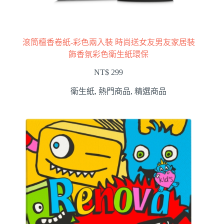
滾筒檀香卷紙-彩色兩入裝 時尚送女友男友家居裝
飾香氛彩色衛生紙環保
NT$
299
衛生紙
,
熱門商品
,
精選商品