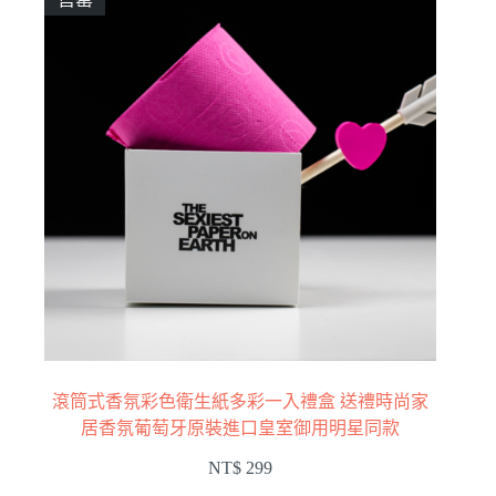
滾筒式香氛彩色衛生紙多彩一入禮盒 送禮時尚家
居香氛葡萄牙原裝進口皇室御用明星同款
NT$
299